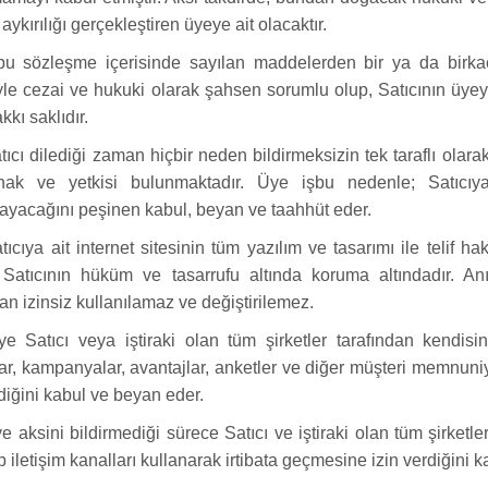
ykırılığı gerçekleştiren üyeye ait olacaktır.
u sözleşme içerisinde sayılan maddelerden bir ya da birkaçı
le cezai ve hukuki olarak şahsen sorumlu olup, Satıcının üyey
kı saklıdır.
ıcı dilediği zaman hiçbir neden bildirmeksizin tek taraflı olara
hak ve yetkisi bulunmaktadır. Üye işbu nedenle; Satıcıya
yacağını peşinen kabul, beyan ve taahhüt eder.
ıcıya ait internet sitesinin tüm yazılım ve tasarımı ile telif ha
 Satıcının hüküm ve tasarrufu altında koruma altındadır. Anıl
dan izinsiz kullanılamaz ve değiştirilemez.
 Satıcı veya iştiraki olan tüm şirketler tarafından kendisin
ar, kampanyalar, avantajlar, anketler ve diğer müşteri memnun
rdiğini kabul ve beyan eder.
 aksini bildirmediği sürece Satıcı ve iştiraki olan tüm şirketleri
 iletişim kanalları kullanarak irtibata geçmesine izin verdiğini 