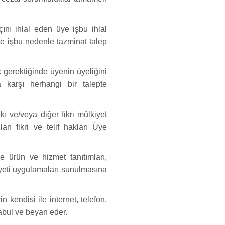
nı ihlal eden üye işbu ihlal
e işbu nedenle tazminat talep
k gerektiğinde üyenin üyeliğini
 karşı herhangi bir talepte
kkı ve/veya diğer fikri mülkiyet
an fikri ve telif hakları Üye
e ürün ve hizmet tanıtımları,
iyeti uygulamaları sunulmasına
n kendisi ile internet, telefon,
kabul ve beyan eder.