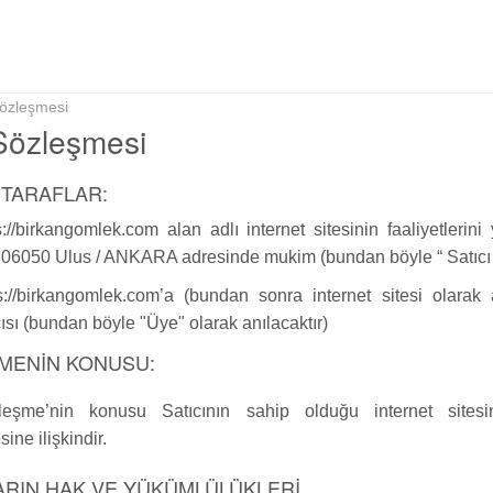
Sözleşmesi
Sözleşmesi
 TARAFLAR:
s://birkangomlek.com alan adlı internet sitesinin faaliyetleri
06050 Ulus / ANKARA adresinde mukim (bundan böyle “ Satıcı ” 
s://birkangomlek.com’a (bundan sonra internet sitesi olarak a
cısı (bundan böyle "Üye" olarak anılacaktır)
MENİN KONUSU:
eşme’nin konusu Satıcının sahip olduğu internet sitesi
ine ilişkindir.
ARIN HAK VE YÜKÜMLÜLÜKLERİ