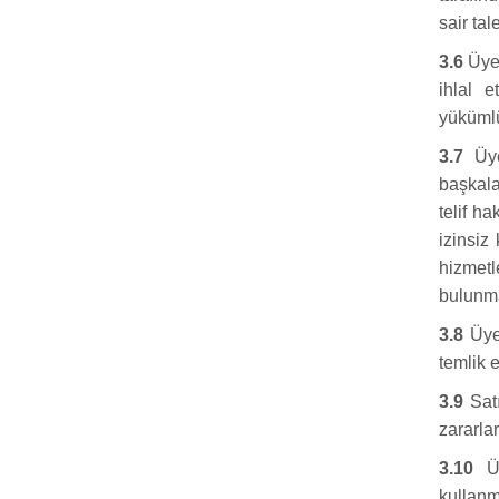
sair tal
3.6
Üye 
ihlal 
yükümlü
3.7
Üye,
başkalar
telif ha
izinsiz
hizmetl
bulunma
3.8
Üye 
temlik 
3.9
Satı
zararla
3.10
Üy
kullanm