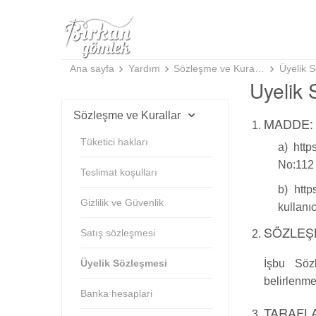
Ana sayfa
Yardım
Sözleşme ve Kurallar
Üyelik 
Üyelik 
Sözleşme ve Kurallar
MADDE:
Tüketici hakları
a) http
No:112 
Teslimat koşulları
b) http
Gizlilik ve Güvenlik
kullanı
SÖZLEŞ
Satış sözleşmesi
Üyelik Sözleşmesi
İşbu Sözl
belirlenmes
Banka hesaplari
TARAFL