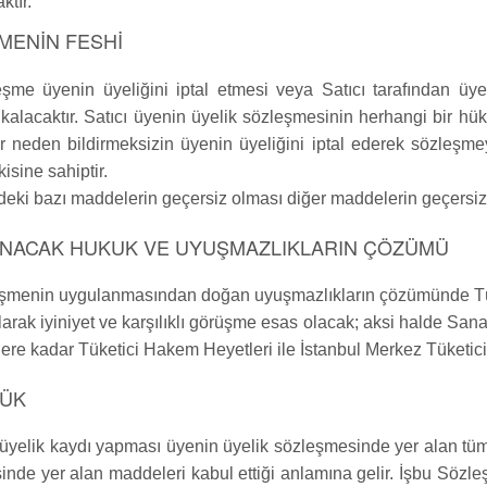
ktır.
MENİN FESHİ
şme üyenin üyeliğini iptal etmesi veya Satıcı tarafından üyel
 kalacaktır. Satıcı üyenin üyelik sözleşmesinin herhangi bir 
r neden bildirmeksizin üyenin üyeliğini iptal ederek sözleşmeyi
isine sahiptir.
eki bazı maddelerin geçersiz olması diğer maddelerin geçersi
NACAK HUKUK VE UYUŞMAZLIKLARIN ÇÖZÜMÜ
eşmenin uygulanmasından doğan uyuşmazlıkların çözümünde T
olarak iyiniyet ve karşılıklı görüşme esas olacak; aksi halde San
ere kadar Tüketici Hakem Heyetleri ile İstanbul Merkez Tüketici 
ÜK
 üyelik kaydı yapması üyenin üyelik sözleşmesinde yer alan tü
nde yer alan maddeleri kabul ettiği anlamına gelir. İşbu Sözl