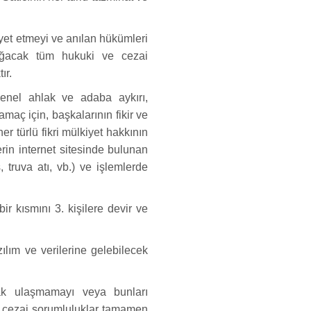
yet etmeyi ve anılan hükümleri
oğacak tüm hukuki ve cezai
ır.
genel ahlak ve adaba aykırı,
amaç için, başkalarının fikir ve
er türlü fikri mülkiyet hakkının
erin internet sitesinde bulunan
, truva atı, vb.) ve işlemlerde
 kısmını 3. kişilere devir ve
ılım ve verilerine gelebilecek
rak ulaşmamayı veya bunları
e cezai sorumluluklar tamamen