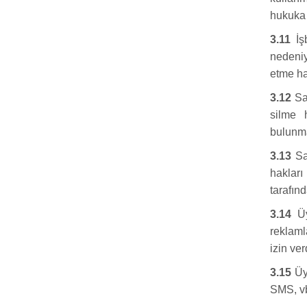
hukuka a
3.11
İşb
nedeniy
etme hak
3.12
Sat
silme 
bulunma
3.13
Sat
hakları
tarafın
3.14
Üye
reklaml
izin ve
3.15
Üye
SMS, vb