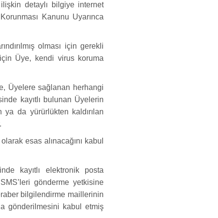
lişkin detaylı bilgiye internet
rin Korunması Kanunu Uyarınca
ındırılmış olması için gerekli
 için Üye, kendi virus koruma
rme, Üyelere sağlanan herhangi
sinde kayıtlı bulunan Üyelerin
en ya da yürürlükten kaldırılan
.
l olarak esas alınacağını kabul
nde kayıtlı elektronik posta
e SMS’leri gönderme yetkisine
aber bilgilendirme maillerinin
na gönderilmesini kabul etmiş