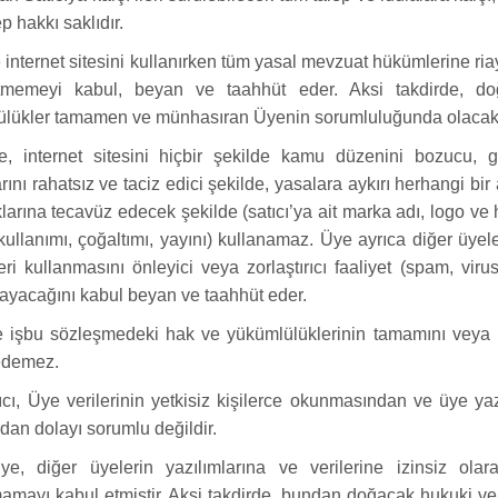
ep hakkı saklıdır.
internet sitesini kullanırken tüm yasal mevzuat hükümlerine ria
etmemeyi kabul, beyan ve taahhüt eder. Aksi takdirde, d
lükler tamamen ve münhasıran Üyenin sorumluluğunda olacakt
 internet sitesini hiçbir şekilde kamu düzenini bozucu, 
ını rahatsız ve taciz edici şekilde, yasalara aykırı herhangi bir 
klarına tecavüz edecek şekilde (satıcı’ya ait marka adı, logo ve h
 kullanımı, çoğaltımı, yayını) kullanamaz. Üye ayrıca diğer üyel
eri kullanmasını önleyici veya zorlaştırıcı faaliyet (spam, virus
yacağını kabul beyan ve taahhüt eder.
işbu sözleşmedeki hak ve yükümlülüklerinin tamamını veya bir
edemez.
cı, Üye verilerinin yetkisiz kişilerce okunmasından ve üye yaz
rdan dolayı sorumlu değildir.
e, diğer üyelerin yazılımlarına ve verilerine izinsiz ola
amayı kabul etmiştir. Aksi takdirde, bundan doğacak hukuki v