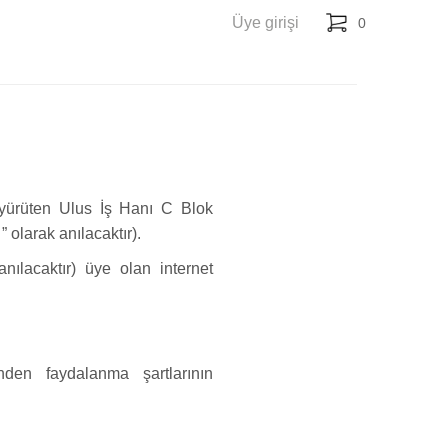
Üye girişi
0
ni yürüten Ulus İş Hanı C Blok
olarak anılacaktır).
nılacaktır) üye olan internet
nden faydalanma şartlarının