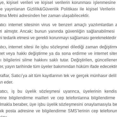
, kişisel verileri ve kişisel verilerin korunması işlenmesine i
de yayınlanan Gizlilik&Güvenlik Politikası ile kişisel Verile
tma Metni adresinden her zaman ulaşabilecektir.
ıcı internet sitesinin virus ve benzeri amaçlı yazılımlardan ar
eri almıştır. Ancak; bunun yanında güvenliğin sağlanabilmesi
ni tedarik etmesi ve gerekli korunmayı sağlaması gerekmektedir
ıcı, internet sitesi ile işbu sözleşmei dilediği zaman değişti
met veya hakkı değiştirme ya da sona erdirme ve internet site
cı bilgilerini silme hakkını saklı tutar. Değiştirilen, güncellen
r, yayın tarihinde tüm üyeler bakımından hüküm ifade edecektir
aflar, Satıcı’ya ait tüm kayıtlarının tek ve gerçek münhasır deli
n eder.
tıcı, iş bu üyelik sözleşmesi uyarınca, üyelerinin kendisi
rine bilgilendirme mailleri ve cep telefonlarına bilgilendirm
lmakla beraber, üye işbu üyelik sözleşmesini onaylamasıyla ber
nik posta adresine ve bilgilendirme SMS’lerinin cep telefonu