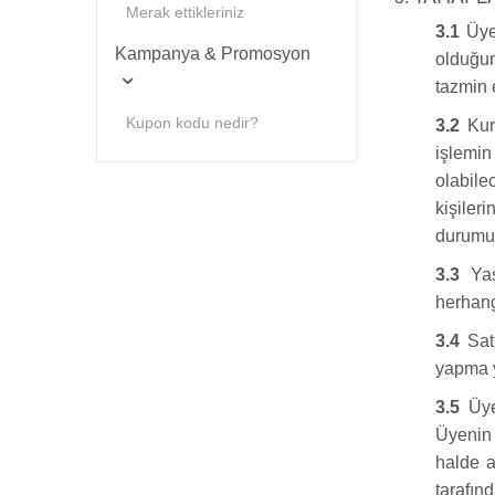
Merak ettikleriniz
3.1
Üye,
Kampanya & Promosyon
olduğun
tazmin 
Kupon kodu nedir?
3.2
Kura
işlemin
olabile
kişile
durumun
3.3
Yaş 
herhangi
3.4
Satı
yapma y
3.5
Üye,
Üyenin 
halde a
tarafınd