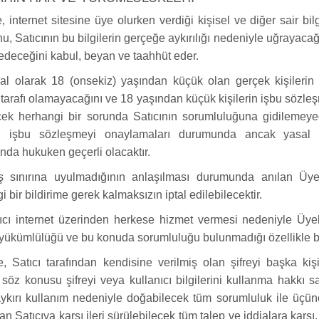
 internet sitesine üye olurken verdiği kişisel ve diğer sair bi
u, Satıcının bu bilgilerin gerçeğe aykırılığı nedeniyle uğrayacağı
edeceğini kabul, beyan ve taahhüt eder.
l olarak 18 (onsekiz) yaşından küçük olan gerçek kişilerin fii
 tarafı olamayacağını ve 18 yaşından küçük kişilerin işbu söz
cek herhangi bir sorunda Satıcının sorumluluğuna gidilemey
rin işbu sözleşmeyi onaylamaları durumunda ancak yasal t
da hukuken geçerli olacaktır.
sınırına uyulmadığının anlaşılması durumunda anılan Üyen
 bir bildirime gerek kalmaksızın iptal edilebilecektir.
cı internet üzerinden herkese hizmet vermesi nedeniyle Üyele
ükümlülüğü ve bu konuda sorumluluğu bulunmadığı özellikle bel
 Satıcı tarafından kendisine verilmiş olan şifreyi başka ki
söz konusu şifreyi veya kullanıcı bilgilerini kullanma hakkı s
ykırı kullanım nedeniyle doğabilecek tüm sorumluluk ile üçüncü
an Satıcıya karşı ileri sürülebilecek tüm talep ve iddialara karşı,