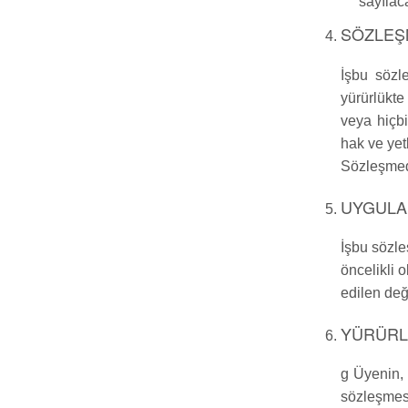
sayılaca
SÖZLEŞ
İşbu sözle
yürürlükte
veya hiçbi
hak ve yetk
Sözleşmed
UYGULA
İşbu sözl
öncelikli 
edilen değ
YÜRÜRL
g Üyenin,
sözleşmesi