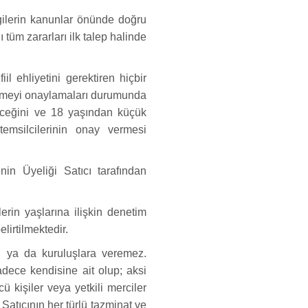
lgilerin kanunlar önünde doğru
 tüm zararları ilk talep halinde
l ehliyetini gerektiren hiçbir
leşmeyi onaylamaları durumunda
eceğini ve 18 yaşından küçük
emsilcilerinin onay vermesi
in Üyeliği Satıcı tarafından
rin yaşlarına ilişkin denetim
irtilmektedir.
şi ya da kuruluşlara veremez.
adece kendisine ait olup; aksi
 kişiler veya yetkili merciler
 Satıcının her türlü tazminat ve